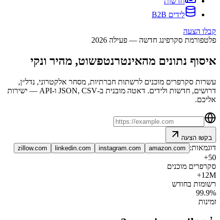
חדשות
לידים B2B
קבלו הצעה
פלטפורמת סקרפינג חדשה — פעילה 2026
איסוף נתונים מהאינטרנט
פשוט, מהיר ונקי
עשרות סקרפרים מוכנים לרשתות חברתיות, מסחר אלקטרוני, נדל״ן,
דרושים, חדשות ולידים. דאטה מובנית ב-JSON, CSV ו-API — ישירות
אליכם.
בקשו הצעה
דוגמאות:
zillow.com
linkedin.com
instagram.com
amazon.com
50+
סקרפרים מוכנים
12M+
רשומות בחודש
99.9%
זמינות