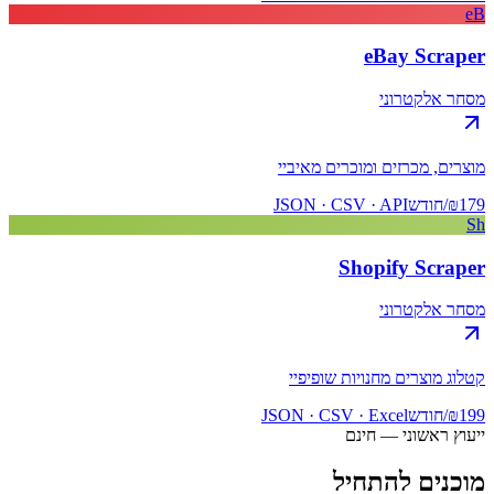
eB
eBay Scraper
מסחר אלקטרוני
מוצרים, מכרזים ומוכרים מאיביי
₪179/חודש
JSON · CSV · API
Sh
Shopify Scraper
מסחר אלקטרוני
קטלוג מוצרים מחנויות שופיפיי
₪199/חודש
JSON · CSV · Excel
ייעוץ ראשוני — חינם
מוכנים להתחיל