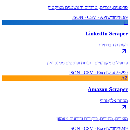
סרטונים, יוצרים, טרנדים והאשטגים מטיקטוק
₪199/חודש
JSON · CSV · API
in
LinkedIn Scraper
רשתות חברתיות
פרופילים מקצועיים, חברות ופוסטים מלינקדאין
₪299/חודש
JSON · CSV · Excel
AZ
Amazon Scraper
מסחר אלקטרוני
מוצרים, מחירים, ביקורות ודירוגים מאמזון
₪249/חודש
JSON · CSV · Excel