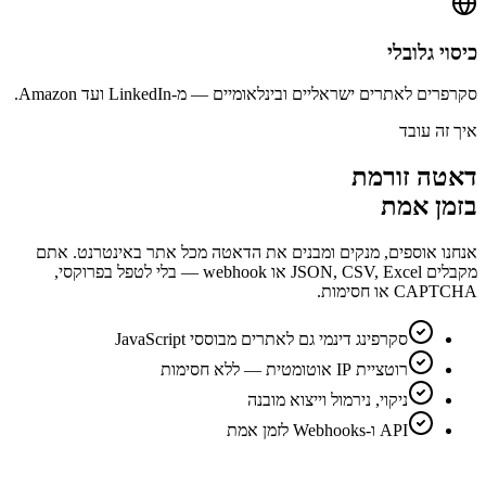
כיסוי גלובלי
סקרפרים לאתרים ישראליים ובינלאומיים — מ-LinkedIn ועד Amazon.
איך זה עובד
דאטה זורמת
בזמן אמת
אנחנו אוספים, מנקים ומבנים את הדאטה מכל אתר באינטרנט. אתם
מקבלים JSON, CSV, Excel או webhook — בלי לטפל בפרוקסי,
CAPTCHA או חסימות.
סקרפינג דינמי גם לאתרים מבוססי JavaScript
רוטציית IP אוטומטית — ללא חסימות
ניקוי, נירמול וייצוא מובנה
API ו-Webhooks לזמן אמת