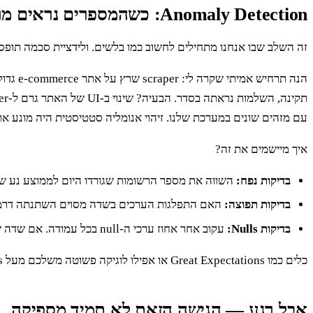
Anomaly Detection: כשהמספרים נראים מוזר מדי
זה השלב שבו אנחנו מתחילים לחשוב כמו בלשים. ולידציית סכמה תופסת
עם מזהים שונים במערכת שלנו. זיהוי אנומליה סטטיסטית היה מונע את
איך מיישמים את זה?
בדיקות נפח:
השווה את מספר הרשומות שגורדו היום לממוצע נע של 7 הימים האחרונים. חריגה של יותר מ-50% (למעלה או למטה) היא חש
בדיקות תפוצה:
האם התפלגות הערכים בשדה מסוים השתנתה דרמטית? אם פתאום 90% מהמוצרים מופיעים כמבצע, בזמן שהממוצע הוא 10%
בדיקות Nulls:
עקוב אחר אחוז ערכי ה-null בכל עמודה. אם שדה שהיה מלא ב-99% מהמקרים צונח פתאום ל-40%, זה סימן ברור לבעיה ב-parser.
כלים כמו Great Expectations או אפילו לוגיקה פשוטה משלכם מעל Pandas יכולים למכן את הבדיקות האלה.
אבל רגע — הגישה הזאת לא תמיד מספיקה