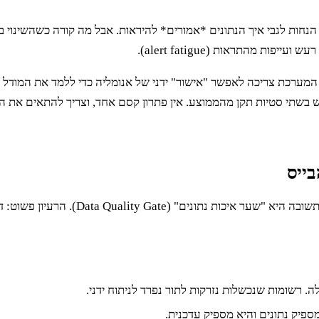
ת מהתראות (alert fatigue).
ערכת צריכה לאפשר "אישור" ידני של אנומליה כדי ללמד את המודל שהש
אז יש לנו ולידציות, מדדים ובדיקות אנומ
יק נתונים והיא מספיק עדכנית.