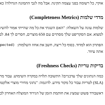
אוקיי, כל רשומה בפני עצמה תקינה. אבל מה לגבי התמונה הגדולה? כאן
מדדי שלמות (Completeness Metrics)
למצוא. אם הסקריפט שלך מסתיים עם 650 מוצרים, חסרים לך 84. למה? אולי באג בפאג'ינציה, אולי חלק מהמוצרים נחסמו על ידי
הפתרון הוא למדוד. בסוף כל ריצה, חשב את אחוז השלמות:
(items_scraped / items_expected) * 100
אתה עיוור.
בדיקות טריות (Freshness Checks)
(SLA) לטריות עבור כל מקור מידע. לדוגמה: "נתוני מחירי מוצרי אלקטרוניקה מאתר X לא יהיו ישנים יותר מ-24 שעות".
דאשבורד פשוט שמציג את חותמת הזמן של הגירוד המוצלח האחרון לכל אתר הוא כלי קריטי. אם עברו יותר מ-24 שעות, המע