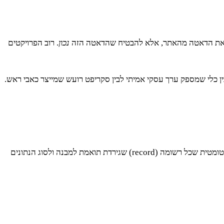
נכון
. רוב הפרויקטים
שות שהוא שולח. זה ההבדל בין כלי שמספק ערך עסקי אמיתי לבין סקריפט רועש שמייצר כאבי ראש.
זה הבסיס של הכל. אם אתה מצפה למחיר בתור מספר ומקבל מחרוזת טקסט, כל מה שיקרה אחר כך פשוט ישבר. ולידציית סכמה היא בדיקה אוטומטית שכל רשומה (record) שגירדת תואמת למבנה ולסוג הנתונים