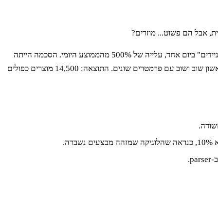
, אבל הם פשוט... מוזרים?
הנה תרחיש אמיתי שקרה לי: scraper שרץ על אתר e-commerce גדול התחיל לדווח פתאום על 15,000 מוצרים חדשים בקטגוריית "מחשבים ניידים" ביום אחד, עלייה של 500% מהממוצע היומי. הסכמה הייתה
תקינה, השלמות נראתה בסדר. הבעיה? שינוי ב-UI של האתר גרם ל-scraper שלנו להיכנס ללולאת פאג'ינציה אינסופית ולגרד את אותו עמוד ראשון שוב ושוב עם פרמטרים שונים. התוצאה: 14,500 מוצרים כפולים