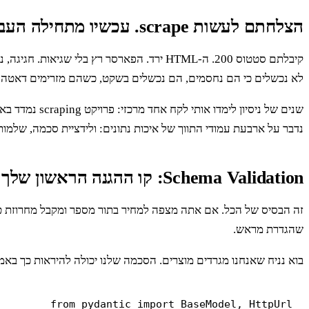
הצלחתם לעשות scrape. עכשיו מתחילה העבודה האמיתית.
קיבלתם סטטוס 200. ה-HTML ירד. הפארסר רץ בלי שגיאות. חגיגה, נכון? לא כל כך מהר. האתגר הגדול ב-web scraping הוא לא רק להוציא את הדאטה מהאתר, אלא להבטיח שהדאטה הזה
לא נכשלים כי הם נחסמים, הם נכשלים בשקט, כשהם מזרימים דאטה שגו
שנים של ניסי
נדבר על ארבעת עמודי התווך של איכות נתונים: ולידציית סכמה, שלמות וטריות, זיהו
Schema Validation: קו ההגנה הראשון שלך
שהגדרת מראש.
בוא נניח שאנחנו מגרדים מוצרים. הסכמה שלנו יכולה להיראות כך באמצעות Pydantic, ספרייה מעולה בפייתון למש