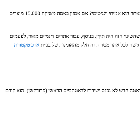
חשוב להבין את המגבלות. כל הכלים והטכניקות שתיארתי מבוססים על הנחות לגבי איך הנתונים *אמורים* להיראות. אבל מה קורה כשהשינוי באתר הוא אמיתי ולגיטימי? אם אמזון באמת משיקה 15,000 מוצרים
ינוי הזה היה תקין. בנוסף, עבור אתרים דינמיים מאוד, לפעמים
ארכיטקטורת
ליות. איך כל זה מתחבר יחד? התשובה היא "שער איכות נתונים" (Data Quality Gate). הרעיון פשוט: דאטה חדש לא נכנס ישירות לדאטהבייס הראשי (פרודקשן). הוא קודם