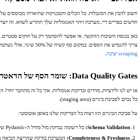
חדשים בפריים דיי, מערכת זיהוי האנומליות שלך תתריע לשווא. זה יוצר רעש ועייפו
כאן נכנסת חשיבות ההקשר. אי אפשר להסתמך רק על חוקים סטטיים. המ
צריך להגמיש את הספים. במקום סף קשיח של 50% שינוי, אולי נשתמש בשתי סטיות תקן מהממוצע. אין פתרון קסם אחד, וצריך להתאים את הגישה לכל אתר מטרה. זה חלק מהאומנות של בניית
scraping יציבה
.
Data Quality Gates: שומר הסף של הדאטהבייס
כל נכתב לסביבת ביניים (staging area).
על סביבת הביניים הזו רצות כל הבדיקות שלנו באופן אוטומטי:
Schema Validation:
כל רשומה נבדקת מול מודל ה-Pydantic שלה. רשומות שנכשלות נזרקות לתור נפרד לניתוח ידני.
Completeness & Freshness:
המערכת בודקת שהריצה הביאה מספ