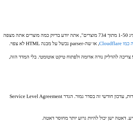
שלמות עונה על השאלה: "האם השגתי את כל מה שהייתי אמור להשיג?". אם אתה מגרד את כל המוצרים מקטגוריה מסוימת, והאתר מציג "מציג 1-50 מתוך 734 מוצרים", אתה יודע בדיוק כמה מוצרים אתה מצפה
Cloudflar
, או שה-parser נכשל על מבנה HTML לא צפוי.
. כל תוצאה מתחת ל-99% צריכה להדליק נורה אדומה ולפתוח טיקט אוטומטי. בלי המדד הזה,
כמה הנתונים שלך עדכניים? התשובה תלויה במקרה השימוש. עבור מחירי טיסות, דאטה בן שעה הוא כבר לא רלוונטי. עבור פרטי רישום של חברות, עדכון חודשי זה בסדר גמור. הגדר Service Level Agreement