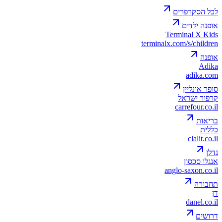
לכל הסקרפרים
אופנה ילדים
Terminal X Kids
terminalx.com/s/children
אופנה
Adika
adika.com
סופר אונליין
קרפור ישראל
carrefour.co.il
בריאות
כללית
clalit.co.il
נדלן
אנגלו סכסון
anglo-saxon.co.il
תחבורה
דן
danel.co.il
דרושים