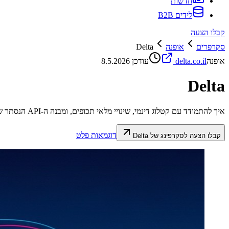
חדשות
לידים B2B
קבלו הצעה
סקרפרים
אופנה
Delta
אופנה
delta.co.il
עודכן
8.5.2026
Delta
איך להתמודד עם קטלוג דינמי, שינויי מלאי תכופים, ומבנה ה-API הנסתר של דלתא.
דוגמאות פלט
קבלו הצעה לסקרפינג של
Delta