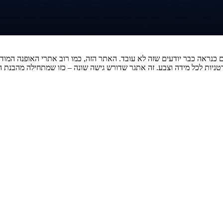
גר שדורש גישה שונה – כזו שמתחילה מהבנת ה-API הפנימי ושימוש בכלים שיודעים לדבר עם avaScript