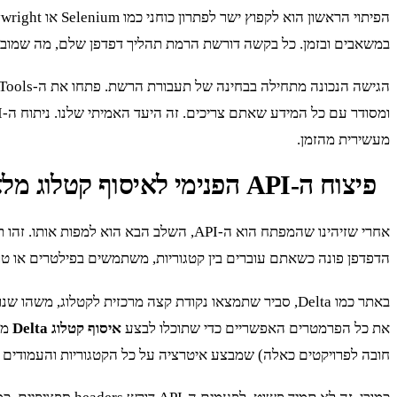
במשאבים ובזמן. כל בקשה דורשת הרמת תהליך דפדפן שלם, מה שמוביל ל-latency של 3-5 שניות לדף, במקרה הטוב. כשאתם צריכים לסרוק קטלוג של 8,000 מוצרים, זה פשוט לא 
מעשירית מהזמן.
פיצוח ה-API הפנימי לאיסוף קטלוג מלא
הדפדפן פונה כשאתם עוברים בין קטגוריות, משתמשים בפילטרים או ט
באתר כמו Delta, סביר שתמצאו נקודת קצה מרכזית לקטלוג, משהו שנראה כמו
את כל הפרמטרים האפשריים כדי שתוכלו לבצע
איסוף קטלוג Delta
מלא
חובה לפרויקטים כאלה) שמבצע איטרציה על כל הקטגוריות והעמודים ומ