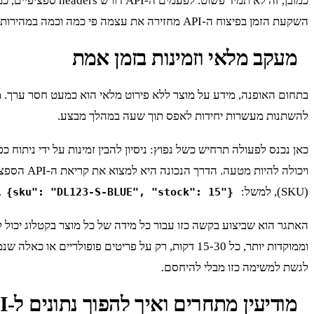
כמובן, זה לא תמיד פשוט. לפעמים ה-API דורש headers ספציפיים, כמו
השקעת הזמן בפיצוח ה-API מחזירה את עצמה פי כמה וכמה במהירות, באמינות ובעלות התחזוקה של ה-scraper.
מעקב מלאי וזמינות בזמן אמת
בתחום האופנה, מידע על מוצר ללא פירוט מלאי הוא כמעט חסר ערך.
מ
להשתנות מעשרות יחידות לאפס תוך שעה במהלך מבצע.
כאן נכנס לפעולה תרחיש כשל נפוץ: ניסיון להבין זמינות על ידי ניתוח
(SKU), למשל:
.
{"sku": "DL123-S-BLUE", "stock": 15}
האתגר הוא שביצוע בקשה כזו עבור כל מידה של כל מוצר בקטלוג יכול ל
וממוקדות יותר, כל 15-30 דקות, רק על פריטים פופולריים או כאלה שנמצאים במבצע. זה דורש מערכת שיודעת לתעדף משימות ומערך פרוקסים איכותי. קראו עוד על
לגשת למשימה כזו מבלי להיחסם.
מודיעין מתחרים ואיך להפוך נתונים ל-API