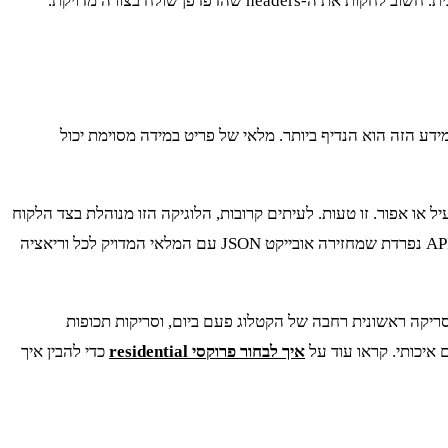
שמתקבל בבקשה ראשונית. חשוב לחקות את ה-headers שהדפדפן שולח בצורה מדויקת.
ים ביותר, כי המידע הזה הוא הנדיף ביותר. מלאי של פריט במידה מסוימת יכול
 או אפור. זו טעות. לעיתים קרובות, הלוגיקה הזו מנוהלת בצד הלקוח
ויכולה להיות מטעה. הדרך הנכונה היא למצוא את קריאת ה-API הספציפית שמתרחשת כשמשתמש בוחר מידה או צבע. לרוב, זו תהיה קריאת API נפרדת שמחזירה אובייקט JSON עם המלאי המדויק לכל וריאציה
 סריקה ראשונית רחבה של הקטלוג פעם ביום, וסריקות תכופות
איך לבחור פרוקסי residential
כדי להבין איך