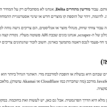
ותם. עבור
מודיעין מתחרים Delta
, אנחנו לא מסתכלים רק על המחיר הנ
דוגמה, זיהוי של הוספת קו מוצרים חדש או שינוי אסטרטגיית התמחור בק
זה עבור צוותי שיווק, מנהלי מוצר או אנליסטים, הם צריכים גישה נוחה
ליו. נקודת קצה כמו
ויקט מכלי טכני חד-פעמי לנכס דאטה מתמשך בארגון. חשוב לזכור שהנתונים צ
ז)
A אינה תרופת פלא. ישנם תרחישים שבהם היא נכשלת או הופכת למורכבת מדי. האתגר ה
לבקשות API. אם כל בקשת API דורשת