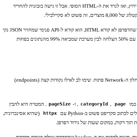
הפיתוי הראשון הוא לקפוץ ישר לפתרון כוחני כמו Selenium או Playwright. זה יעבוד, בערך. תוכלו להריץ דפדפן מלא, לחכות שה-JavaScript ירוץ, ואז לגרד את ה-HTML הסופי. אבל זו גישה בזבזנית להחריד
הגישה הנכונה מתחילה בבחינה של תעבורת הרשת. פתחו את ה-DevTools, רעננו דף קטגוריה, וסננו לפי בקשות XHR/Fetch. מהר מאוד תגלו שהדפדפן לא קורא HTML, הוא קורא ל-API פנימי שמחזיר JSON נקי
ומסודר עם כל המידע שאתם צריכים. זה היעד האמיתי שלנו. ניתוח ה-API הזה הוא המפתח ל-scraper יעיל. זה ההבדל בין מערכת שמקרטעת עם 50% הצלחה לבין מערכת שמביאה 99% מהנתונים בפחות
אחרי שזיהינו שהמפתח הוא ה-API, השלב הבא הוא למפות אותו. זהו תהליך של בלשות דיגיטלית. התחילו מניווט באתר כמו משתמש רגיל, עם חלון ה-Network פתוח. שימו לב לאילו נקודות קצה (endpoints)
כמו
,
, ו-
. המטרה היא להבין
pageSize
categoryId
page
וב סקריפט פשוט ב-Python עם
(שהיא אסינכרונית,
httpx
תוך דקות, במקום שעות של גירוד דפדפן.