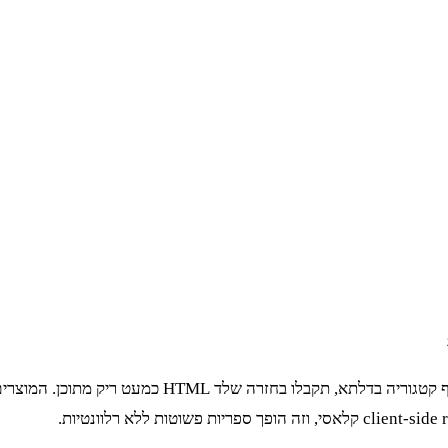
בואו נשים את זה על השולחן: אם תנסו לשלוח בקשת GET פ