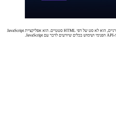
אם ניגשתם למשימת scraping Delta עם `requests` ו-BeautifulSoup, אתם כנראה כבר יודעים שזה לא עובד. האתר הזה, כמו רוב אתרי האופנה המודרניים, הוא לא סט של דפי HTML סטטיים. הוא אפליקציית JavaScript
J.