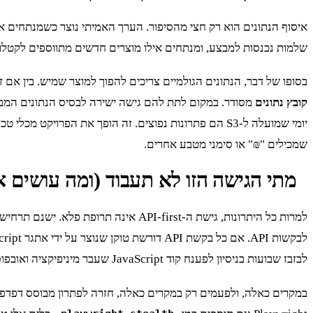
איסוף הנתונים הוא רק חצי מהסיפור. הערך האמיתי נוצר כשמנתחים א
שלמות נכנסות למבצע, ומנתחים אילו מוצרים חדשים מתווספים לקטלוג. ל
בסופו של דבר, הנתונים הגולמיים צריכים להפוך למוצר שמיש. בין אם 
קובץ נתונים
מסודר. במקום לתת להם גישה ישירה לבסיס הנתונים המבולגן של ה-scraper, אנחנו בונים שכבת API פשוטה מע
יומי שמועלה ל-S3 הם פתרונות נפוצים. זה הופך את הפר
שמכילים "₪" או סימני מטבע אחרים.
מתי הגישה הזו לא תעבוד (ומה עושים א
למרות כל היתרונות, גישת ה-PI-first
לבזבז שבועות בניסיון לפענח קוד JavaScript שעבר מיניפיקציה ואובפוסקציה.