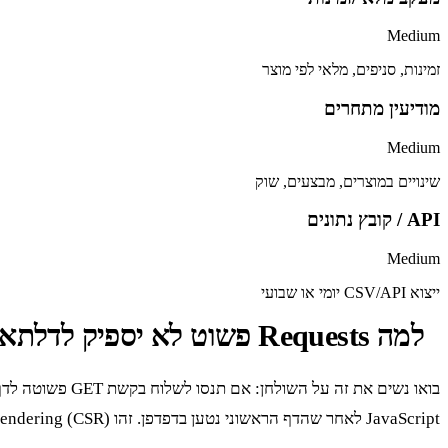
Medium
זמינות, סניפים, מלאי לפי מוצר
מודיעין מתחרים
Medium
שינויים במוצרים, מבצעים, שוק
API / קובץ נתונים
Medium
ייצוא CSV/API יומי או שבועי
למה Requests פשוט לא יספיק לדלתא
JavaScript לאחר שהדף הראשוני נטען בדפדפן. זהו client-side rendering (CSR) קלאסי, וזה הופך ספריות פשוטות ללא רלוונטיות.