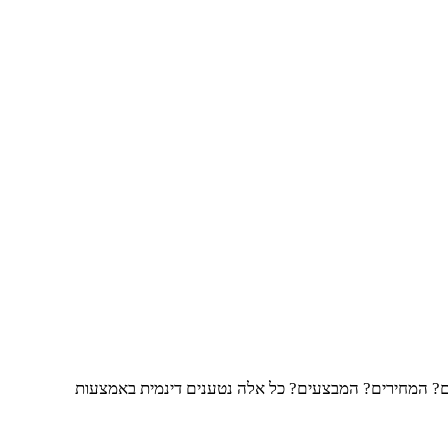
שוטה לדף קטגוריה בדלתא, תקבלו בחזרה שלד HTML כמעט ריק מתוכן. המוצרים? המחירים? המבצעים? כל אלה נטענים דינמית באמצעות