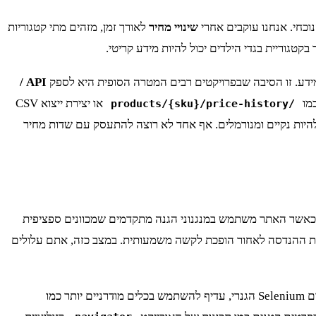
וכחי. אנחנו עוקבים אחרי
שינויי מחיר
לאורך זמן, מזהים מתי קטגוריות
טגוריית בגדי הילדים יכול להיות מידע קריטי.
 למידע. זו הסיבה שבפרויקטים רבים המטרה הסופית היא לספק
API /
או יצירת ייצוא CSV
/products/{sku}/price-history
ריכים להיות נקיים ומנורמלים. אף אחד לא רוצה להתעסק עם שדות מחיר
גדול ביותר הוא כאשר האתר משתמש במנגנוני הגנה מתקדמים שמכוונים ספציפית
 טוקן שנוצר על ידי אתגר JavaScript מורכב (מה שחברות כמו Cloudflare או Akamai עושות), מלאכת ההנדסה לאחור הופכת לקשה משמעותית. במצב כזה, אתם עלולים
במקרים כאלה, ולפעמים רק במקרים כאלה, חזרה לפתרון מבוסס דפדפן מלא היא הדרך הפרגמטית. אבל גם כאן, יש לעשות זאת בחוכמה. במקום Selenium הגנרי, עדיף להשתמש בכלים מודרניים יותר כמו