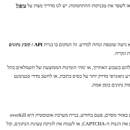
טיפול
API / קובץ נתונים
המקורי, כמו 'הצג לי את כל בעלי המקצוע בתחום X ששינו את טווח המחירים שלהם בשבוע האחרון', או 'מהי הזמינות הממוצעת של חשמלאים בתל
הוסיף מידע גיאוגרפי מדויק יותר על בסיס כתובת, או לחשב מדדי סנטימנט
בואו נהיה מציאותיים לרגע. לא כל פרויקט מצדיק בניית scraper מורכב ותחזוקה שלו. אם כל מה שאתם צריכים זה רשימה של 20 אינסטלטורים באזור מסוים, פעם בחודש, בניית מערכת אוטומטית היא overkill
מוחלט. המאמץ ההנדסי הנדרש כדי לבנות, לתחזק ולהפעיל scraper אמין עבור Spetz הוא משמעותי. האתר יכול לשנות את המבנה שלו, לעדכן את הגנות ה-CAPTCHA, או לשנות את לוגיקת טעינת הנתונים, וכל