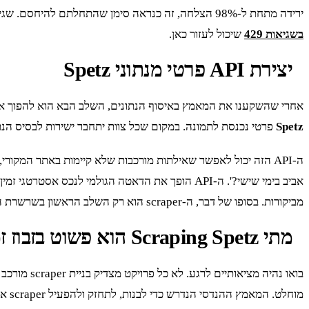
ירידה מתחת ל-98% הצלחה, זה כנראה סימן שהתחלתם להיחסם. שגיאות 429 או CAPTCHAs הן אינדיקציה ברורה שצריך להאט את הקצב או לשפר את טכניקות ההתחמקות. יש לנו מדריך מצוין על
בשגיאות 429
שיכול לעזור כאן.
יצירת API פרטי מנתוני Spetz
אחרי שהשקענו את המאמץ באיסוף הנתונים, השלב הבא הוא להפוך אותם לשימושיים. רוב הצוותים לא צריכים קוב
Spetz
פרטי נכנסת לתמונה. במקום שכל צוות יתחבר ישירות לבסיס הנתונים הגולמי, אנחנו חושפים API פנ
אביב בימי שישי?'. ה-API הופך את הדאטה הגולמי לנ
מביקורות. בסופו של דבר, ה-scraper הוא רק השלב הראשון בשרשרת הערך. ה-API הוא המוצר הסופי שמאפשר לקבל החלטות עסקיות מבוססות נתונים בזמן אמת.
מתי Scraping Spetz הוא פשוט בזבוז זמן