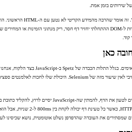
ל שירותים בזמן אמת.
קריאות API פנימיות ומציג את התוצאה למשתמש. כל ניסיון לגשת ישירות ל-DOM ההתחלתי יחזיר ד
קוד.
משמעית Playwright. הוא מהיר יותר, יציב יותר, וה-API שלו אינטואיטיב
השימוש ב-Playwright מאפשר לנו לחקות משתמש אמיתי. אנחנו 
המסך, לחלץ אותו. התהליך הזה אמנם אי
פים שמסתירים את העובדה שהדפדפן נשלט אוטומטית, נושא שכיסינו לעו