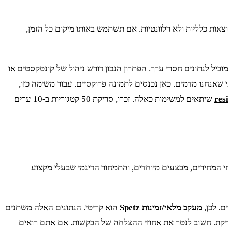
קום, תקבל תוצאות כלליות ולא רלוונטיות. אם תשתמש באותו מיקום כל הזמן,
המלאה. זה מוביל לנתונים חסרי ערך. הפתרון הנכון דורש ניהול של קונטקסטים או
די שהבקשות ייראו לגיטימיות, הן צריכות להגיע מכתובות IP שתואמות לאזור הגיאוגרפי שאנחנו מדמים. כאן נכנסים לתמונה פרוקסיים. עבור משימה כזו,
שיתאים למשימות כאלה. זכרו, סריקת 50 קטגוריות ב-10 ערים
חי המחירים, מבצעים מיוחדים, והתמחור הדינמי שבעלי מקצוע
ם. לכן,
מעקב מלאי/זמינות Spetz
הוא קריטי. הנתונים האלה משתנים
דויקת. חשוב לנטר את אחוזי ההצלחה של הבקשות. אם אתם רואים