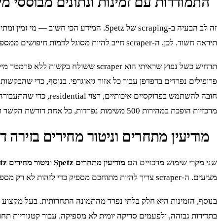
התמודדות עם זמינות ונתונים מבוססי מי
זה לב הבעיה ב-scraping של Spetz. המיד
תיראה חשוד. לכן, ה-scraper חייב להיות מסוגל לדמות חיפושים ממספר רב של מיקומים שונים.
תרחיש כשל נפוץ שראיתי הוא scraper 
חובה להשתמש בפרוקסיים איכותיים, רצוי residential, כדי שהתעבורה תיראה אורגנית. אתם יכולים לקרוא עוד על
מרכזיות הופכת במהירות 500 משימות נפרדות, כל אחת דורשת הקשר ו-IP משלה.
מודיעין מתחרים וניטור מחירים בזירה ד
שני מקרי שימוש מרכזיים הם
מודיעין מתחרים Spetz
ו
ניטור מחירים Spetz
מציעים. ה-scraper צריך להיות מתוחכם מספיק כדי לזהות לא רק מספר, אלא גם את ההקשר שלו: 'החל מ-', 'עד', 'מחיר לשעה', וכו'.
בנוסף, הזמינות היא חלק בלתי נפרד מהתמונה התחרותית. בעל מקצוע שמ
בתדירות גבוהה, ולפעמים סריקה יומית לא מספיקה. עבור קטגוריות ת