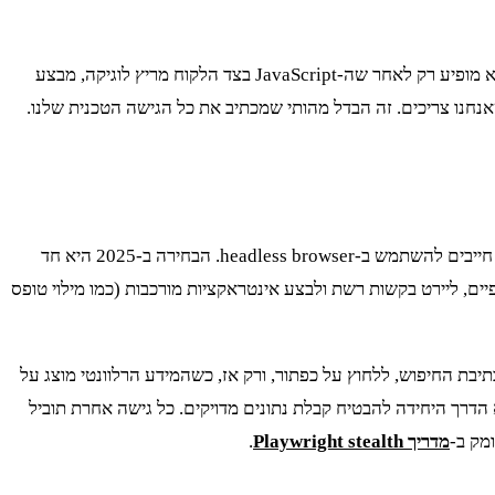
האתר בנוי כדי לשרת משתמש קצה שמחפש פתרון ספציפי 'כאן ועכשיו'. זה אומר שהרבה מהמידע הקריטי לא נטען עם ה-HTML הראשוני. הוא מופיע רק לאחר שה-JavaScript בצד הלקוח מריץ לוגיקה, מבצע
ף חסר, ריק מנתוני הזמינות או המחירים שאנחנו צריכים. זה הבדל מהותי שמכתיב את כל הגישה הטכנית שלנו.
תשכחו מ-requests ו-BeautifulSoup לפרויקט הזה. הם פשוט לא מתאימים. בגלל התלות הכבדה של Spetz ב-JavaScript בצד הלקוח, אנחנו חייבים להשתמש ב-headless browser. הבחירה ב-2025 היא חד
י לאין שיעור מזה של Selenium. היכולת שלו לחכות לאלמנטים ספציפיים, ליירט בקשות רשת ולבצע אינטראקציות מורכבות (כמו מילוי טופס
יכולים לטעון את הדף, להמתין שה-JavaScript יסיים לרוץ, להקליד כתובת בתיבת החיפוש, ללחוץ על כפתור, ורק אז, כשהמידע הרלוונטי מוצג על
טי יותר משימוש ב-HTTP requests, כאשר כל טעינת דף יכולה לקחת בין 800ms ל-2 שניות, אבל הוא הדרך היחידה להבטיח קבלת נתונים מדויקים. כל גישה אחרת תוביל
מק ב-
מדריך Playwright stealth
.