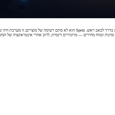
אם ניגשתם לפרויקט scraping Spetz במחשבה שזה עוד אתר קטלוגי, אתם בדרך לכאב ראש. 