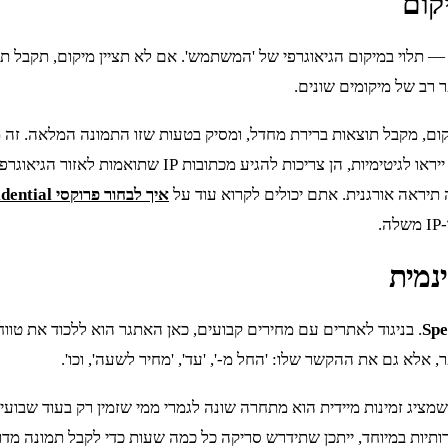
קום
ע הכי חשוב — מי זמין ומתי — תלוי במיקום הגיאוגרפי של 'המשתמש'. אם לא תציין מי
ששולח בקשות ללא פרמטר מיקום, מקבל תוצאות ברירת מחדל, ומסיק בטעות שזו התמונה 
פרופילים נפרדים בדפדפן עבור כל אזור גיאוגרפי. בנוסף, כ
איך לבחור פרוקסי residential
ינמית
. בניגוד לאתרים עם מחירים קבועים, כאן האתגר הוא ללכוד את טוו
ציג זמינות מיידית הוא מתחרה שונה לגמרי ממי שזמין רק בעוד שבועיי
חרותיות במיוחד, ייתכן שתידרש סריקה כל כמה שעות כדי לקבל תמונה מ