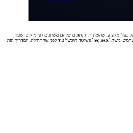
Spetz הוא לא סתם רשימה של מוצרים; זו מערכת חיה של בעלי מקצוע, שהזמינות והנתונים שלהם משתנים לפי מיקום, שעה
וביקוש. בניגוד לאתרי e-commerce סטנדרטיים, כאן הנתונים העיקריים — זמינות וטווח מחירים — מרונדרים דינמית, לרוב אחרי אינטראקציה של המשתמש. גישת `requests` פשוטה תיכשל עוד לפני שהתחילה. המדריך הזה