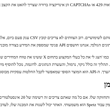
ץ CSV ענק פעם ביום, אלא גישה שוטפת ונוחה למידע. זה המקום בו בניית
ימי שמספק את המידע בצורה מובנית ונקייה.
ה-API הזה יכול לאפשר שאילתות מורכבות שלא קיימות באתר 
כס אסטרטגי זמין. תהליך זה כולל ניקוי, נרמול, והעשרת הנתונים. לדוגמה, נוכל ל