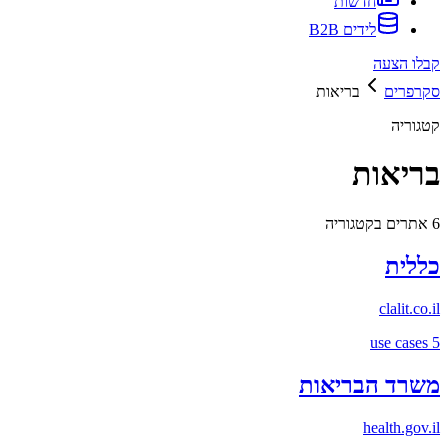
חדשות
לידים B2B
קבלו הצעה
סקרפרים
בריאות
קטגוריה
בריאות
6
אתרים בקטגוריה
כללית
clalit.co.il
use cases
5
משרד הבריאות
health.gov.il