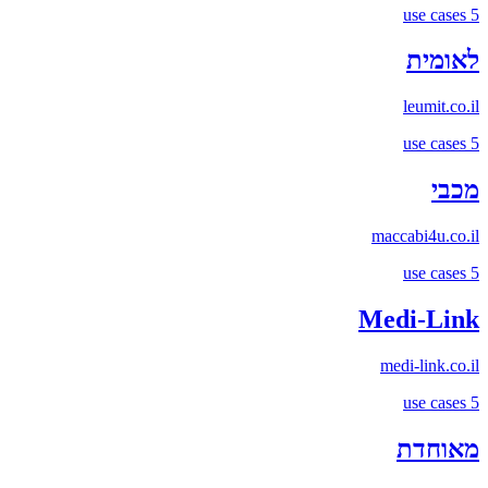
use cases
5
לאומית
leumit.co.il
use cases
5
מכבי
maccabi4u.co.il
use cases
5
Medi-Link
medi-link.co.il
use cases
5
מאוחדת