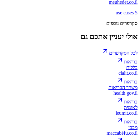
meuhedet.co.il
use cases
5
סקרפרים נוספים
אולי יעניין אתכם גם
לכל הסקרפרים
בריאות
כללית
clalit.co.il
בריאות
משרד הבריאות
health.gov.il
בריאות
לאומית
leumit.co.il
בריאות
מכבי
maccabi4u.co.il