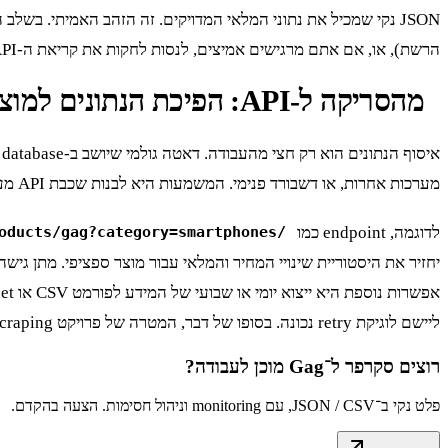
הרשת), או, אם אתם מרגישים אמיצים, לנסות לחקות את קריאת ה-API הזו ישירות. הגישה השנייה מהירה יותר, אבל שבירה יותר. הגישה הראשונה אמינה יותר אבל איטית. הבחירה תלויה בדרישות הפרויקט.
מהסריקה ל-API: הפיכת הנתונים למוצר שמיש
איסוף הנתונים הוא רק חצי מהעבודה. דאטה גולמי שיושב ב-database הוא לא שימושי עד שהוא נגיש. השלב האחרון והקריטי הוא להפוך את המידע הזה למוצר, בין אם זה
מערכות אחרות, או דשבורד פנימי. המשמעות היא לבנות שכבת API מעל מסד הנתונים שלכם, שתאפשר שליפה נוחה של המידע.
לדוגמה, endpoint כמו
/products/gag?category=smartphones
אפשרות נוספת היא ייצוא יומי או שבועי של המידע לפורמט CSV או Parquet והעלאה שלו ל-data lake. אם אתם נתקלים בחסימות תכופות, כמו שגיאות 429, כדאי לקרוא את
ליישם לוגיקת retry נכונה. בסופו של דבר, המטרה של פרויקט scraping היא לא רק לאסוף דפים, אלא לייצר תובנות עסקיות מבוססות נתונים.
רוצים סקרפר ל־
Gag
מוכן לעבודה?
פלט נקי ב־JSON / CSV, עם monitoring וניהול חסימות. הצעה בהקדם.