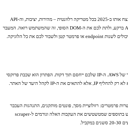
לכן, נקודת הפתיחה ל-scraping רציני של Gag היא שימוש ב-Headless Browser. ותפסיקו עם Selenium לפרויקטים חדשים. Playwright מנצח אותו ב-2025 בכל מטריקה רלוונטית – מהירות, יציבות, וה-API
שלו פשוט נקי יותר. עם Playwright, אתם מריצים מופע אמיתי של דפדפן (Chromium, Firefox) שיודע להריץ את כל ה-JS, לבצע קריאות API ברקע, ולתת לכם את ה-DOM הסופי, זה שהמשתמש רואה. המעבר
הזה הוא לא nice-to-have, הוא תנאי בסיסי. הניסיון לחקות את קריאות ה-API הפנימיות של האתר ידנית הוא משחק חתול ועכבר מתסכל. הם יכולים לשנות endpoint או פרמטר קטן ולשבור לכם את כל הלוגיקה.
אז החלטנו להשתמש ב-Playwright. מצוין. עכשיו הבעיה הבאה: Gag, כמו כל אתר מסחרי, לא אוהב שמריצים עליו אלפי בקשות מדאטה סנטר של AWS. ה-IP שלכם ייחסם תוך דקות. הפתרון הוא שכבת פרוקסי
חכמה. עבור אתר ישראלי כמו Gag, שימוש ב-residential proxies מישראל הוא כמעט הכרחי כדי להיראות כמו תעבורה לגיטימית. המטרה היא לא רק להחליף IP, אלא להתאים את ה-IP לקהל היעד של האתר.
נה כמו Cloudflare או Akamai יודעים לזהות דפדפן אוטומטי לפי עשרות פרמטרים: רזולוציית מסך, פונטים מותקנים, התנהגות העכבר
, שמסביר איך להשתמש בתוספים שמטשטשים את העקבות האלה וגורמים ל-scraper