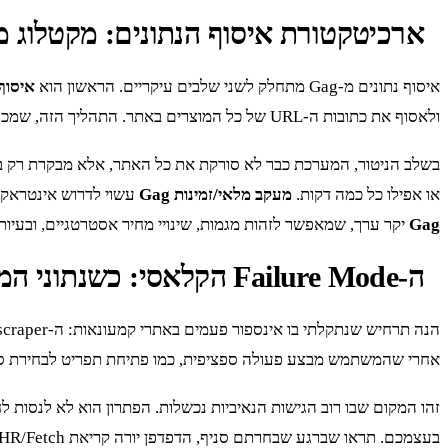
ארכיטקטורת איסוף הנתונים: מקטלוג מל
איסוף נתונים מ-Gag מתחלק לשני שלבים עיקריים. הראשון הוא
איסוף ק
ולאסוף את כתובות ה-URL של כל המוצרים באתר. התהליך הזה, שמכונה discovery, הוא הבסיס לכל השאר. אחרי שיש לנו רשימה של כל המוצרים, אנחנו יכולים לעבור לשלב השני: ניטור ממוקד.
בשלב הניטור, המערכת כבר לא סורקת את כל האתר, אלא מבקרת רק בדפי המוצר ה
או אפילו כל כמה דקות.
מעקב מלאי/זמינות Gag
עשוי לדרוש אינטראקצי
Gag
יקר ערך, שמאפשר לזהות מגמות, שינויי מחיר אסטרטגיים, ובעיות
ה-Failure Mode הקלאסי: כשנתוני המלאי מתעתעים בך
אחרי שהמשתמש מבצע פעולה ספציפית, כמו פתיחת תפריט לבחירת סניף איסוף. ה-scraper שלך, שמסתפק בטעינת הדף הראשונית, מפ
בעצמכם. תראו שברגע שבחרתם סניף, הדפדפן יורה קריאת XHR/Fetch ל-endpoint פנימי של ה-API, למשל