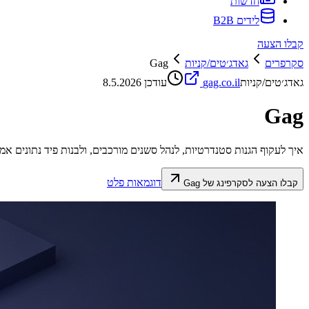
חדשות
לידים B2B
קבלו הצעה
סקרפרים
גאדג׳טים/קניות
Gag
גאדג׳טים/קניות
gag.co.il
עודכן
8.5.2026
Gag
איך לעקוף הגנות סטנדרטיות, לנהל סשנים מורכבים, ולבנות פיד נתונים אמ
דוגמאות פלט
קבלו הצעה לסקרפינג של
Gag