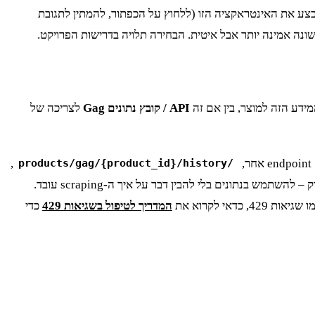
י שמכיל את נתוני המלאי המדויקים. זה הזהב האמיתי. בשלב הזה, יש לכם שתי אפשרויות: או ללמד את ה-scraper של Playwright לבצע את האינטראקציה הזו (ללחוץ על הכפתור, להמתין לתגובת
API / קובץ נתונים Gag
לצריכה של
,
/products/gag/{product_id}/history
יחזיר את היסטוריית שינויי המחיר והמלאי עבור מוצר ספציפי. מתן גישה כזו מאפשר לצוותים אחרים בארגון – אנליסטים, מנהלי מוצר, צוותי שיווק – להשתמש בנתונים בלי להבין דבר על איך ה-scraping עובד.
המדריך לטיפול בשגיאות 429
כדי