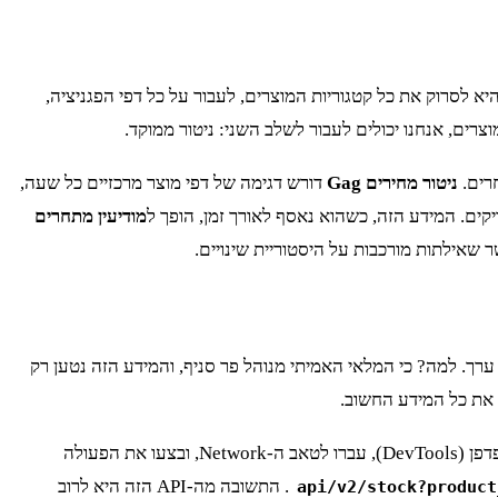
א לסרוק את כל קטגוריות המוצרים, לעבור על כל דפי הפגניציה,
ניטור מחירים Gag
דורש דגימה של דפי מוצר מרכזיים כל שעה,
קים. המידע הזה, כשהוא נאסף לאורך זמן, הופך ל
מודיעין מתחרים
 שאילתות מורכבות על היסטוריית שינויים.
מדף המוצר, אבל הנתון הזה חסר ערך. למה? כי המלאי האמיתי מנוהל פר סניף, והמידע הזה נטען רק
זהו המקום שבו רוב הגישות הנאיביות נכשלות. הפתרון הוא לא לנסות לחלץ טקסט מה-HTML, אלא להפוך לחוקר. פתחו את כלי המפתחים בדפדפן (DevTools), עברו לטאב ה-Network, ובצעו את הפעולה
. התשובה מה-API הזה היא לרוב