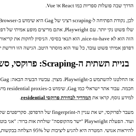
הדרך שבה פועלות ספריות כמו React או Vue.
דפדפן אמיתי פשוט עובד, כל עוד הוא מוסתר היטב. הגישה הזו דורשת 
בניית תשתית ה-Scraping: פרוקסי, סשנים ו-Fingerprinting
למידע נוסף, קראו את
המדריך לבחירת פרוקסי residential
.
ועוד. הפעלת Playwright "ישר מהקופסה" שולחת אות ברור: "אני בוט". כאן נכנס לתמונה
להיראות אנושי. המטרה היא להגיע ליציבות של 95% הצלחה בבקשות, עם latency ממוצע של מתחת ל-4 שניות לדף טעון במלואו, גם כשמריצים 20-30 סשנים במקביל.