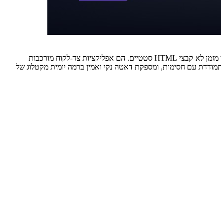
אם ניסיתם לעשות scraping Gag עם סקריפט פשוט של requests וקיבלתם HTML ריק, אתם לא לבד. אתרי e-commerce מודרניים כמו Gag הם כבר מזמן לא קבצי HTML סטטיים. הם אפליקציות צד-לקוח מורכבות
מתמודדת עם חסימות, ומספקת דאטה נקי ואמין ברמה יומית מקטלוג של