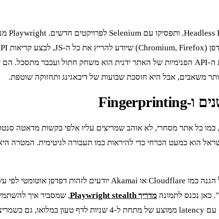
יותר משאבים, אבל היא חוסכת שבועות של דיבאגינג ותחזוקה שוטפת.
מעבר לפרוקסי, יש את עניין ה-fingerprint של הדפדפן. סקריפטים של הג
מדריך Playwright stealth