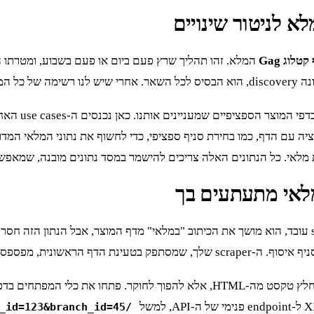
א לניטור שינויים
טלוג Gag
המלא. זהו תהליך שרץ פעם ביום או פעם בשבוע, ומטרתו הי
ספציפיים שמעניינים אותנו. כאן נכנסים ה-use cases האחרים.
ה עם הדף, כמו בחירת סניף ספציפי, כדי לחשוף את נתוני המלאי המדוי
 מלאי. כל הנתונים האלה צריכים להישמר במסד נתונים מובנה, שמאפשר
הנה תרחיש שנתקלתי בו אינספור פעמים באתרי קמעונאות: ה-scraper עובד, הוא מושך את הכיתוב "במלאי" 
ספס את כל המידע החשוב.
/api/v2/stock?product_id=123&branch_id=45