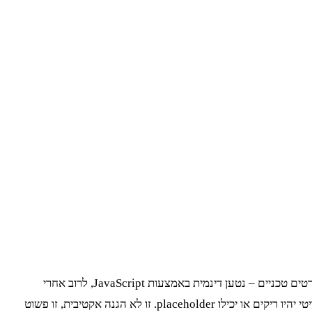
, מפרטים טכניים – נטען דינמית באמצעות JavaScript, לרוב אחרי
שהשלד הראשוני של הדף כבר נטען. כשתריצו בקשה פשוטה, תקבלו בחזרה את ה-HTML הגולמי, אבל כל ה-div-ים שמכילים את המידע הקריטי יהיו ריקים או יכילו placeholder. זו לא הגנה אקטיבית, זו פשוט