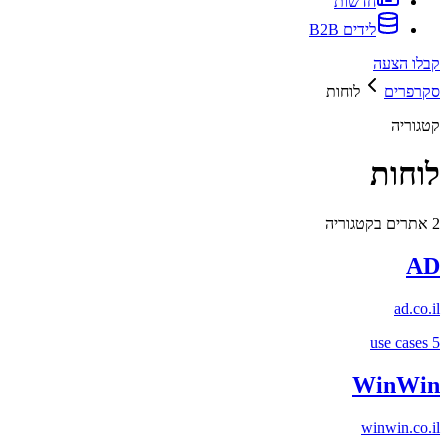
חדשות
לידים B2B
קבלו הצעה
סקרפרים
לוחות
קטגוריה
לוחות
2
אתרים בקטגוריה
AD
ad.co.il
use cases
5
WinWin
winwin.co.il