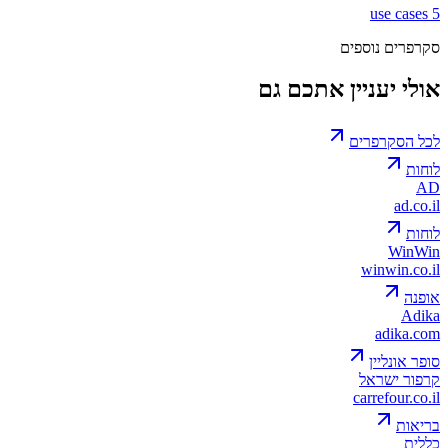
use cases
5
סקרפרים נוספים
אולי יעניין אתכם גם
לכל הסקרפרים
לוחות
AD
ad.co.il
לוחות
WinWin
winwin.co.il
אופנה
Adika
adika.com
סופר אונליין
קרפור ישראל
carrefour.co.il
בריאות
כללית