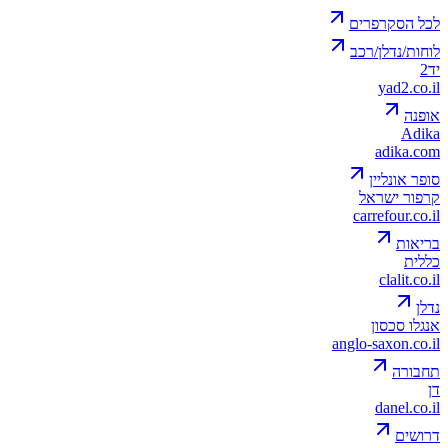
לכל הסקרפרים
לוחות/נדלן/רכב
יד2
yad2.co.il
אופנה
Adika
adika.com
סופר אונליין
קרפור ישראל
carrefour.co.il
בריאות
כללית
clalit.co.il
נדלן
אנגלו סכסון
anglo-saxon.co.il
תחבורה
דן
danel.co.il
דרושים