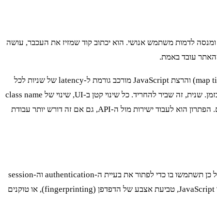
תי את זה קורה יותר מדי פעמים: מהנדס מנסה לגשת לאתר כמו GovMap באמצעות כלי אוטומציה לדפדפן כמו Selenium או Playwright, ומנסה לדמות משתמש אנושי. הוא יכתוב קוד שמזיז את העכבר, עושה
הבעיות בגישה הזו הן אינסופיות. ראשית, זה איטי בצורה קיצונית. רינדור של מפה בדפדפן הוא תהליך כבד. המתנה לטעינת כל אריחי המפה (map tiles) והרצת JavaScript מורכב גורמת ל-latency של שניות לכל
פעולה. ניסיון לסרוק כך 100,000 חלקות ייקח ימים, אם לא שבועות, עם שיעור כישלון של מעל 50% בגלל timeout-ים ואלמנטים שלא נטענו בזמן. שנית, זה שביר להחריד. כל שינוי קטן ב-UI, שינוי של class name
או id, ישבור לכם את כל הסקריפר. שלישית, זה קל מאוד לזיהוי. דפוס הפעילות של בוט שמזיז עכבר באופן פרוגרמטי שונה לחלוטין מזה של אדם. הפתרון הוא לעבוד ישירות מול ה-API, גם אם זה דורש יותר עבודת
אז אמרתי לא להשתמש ב-Playwright? לא בדיוק. הגישה הנכונה היא היברידית. אל תשתמשו ב-Playwright כדי לדמות קליקים על המפה, אבל כן תשתמשו בו כדי לפתור את בעיית ה-authentication וה-session
management. אתרים מודרניים, ו-GovMap אינו יוצא דופן, משתמשים במנגנונים מורכבים כדי לוודא שאתה לקוח לגיטימי. זה יכול לכלול אתגר JavaScript, טביעת אצבע של הדפדפן (fingerprinting), או טוקנים