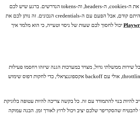
כאן Playwright מצטיין. אפשר להשתמש בדפדפן headless כדי לטעון את הדף פעם אחת, לעבור את כל בדיקות האבטחה הראשוניות, ולאסוף את ה-cookies, ה-headers, וה-tokens הנדרשים. ברגע שיש לכם
ב-Python כדי לשלוח את אותן בקשות API שזיהיתם קודם, אבל הפעם עם ה-credentials הנכונים. זה נותן לכם את
יכול לחסוך לכם שעות של ניסוי וטעייה, כי הוא מלמד איך
, מגיע אתגר הסקייל. שליחת 10,000 בקשות API בדקה מאותה כתובת IP היא הדרך המהירה ביותר להיחסם. GovMap, כמו כל שירות ממשלתי גדול, מצויד במערכות הגנה שיזהו ויחסמו פעילות
חריגה. כאן נכנס לתמונה ניהול קצב חכם (rate limiting) ורוטציית פרוקסי. אתם לא יכולים פשוט לשלוח בקשות בלופ אינסופי. צריך להטמיע throttling, אולי עם backoff אקספוננציאלי, כדי לחקות דפוס שימוש
יכולים להיות עמוסים ולהחזיר שגיאות 5xx. מנגנוני ההגנה יכולים להחזיר 403 או 429. הקוד שלכם חייב להיות בנוי להתמודד עם זה. כל בקשה צריכה להיות עטופה בלוגיקת
יף IP. אם קיבלתם 503, חכו כמה שניות ונסו שוב. זה לא רק nice-to-have, זו דרישת חובה כדי להבטיח שהסקריפר שלכם יציב ויכול לרוץ לאורך זמן. הבנה עמוקה