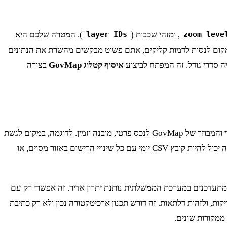
, ומזהי שכבות (
). המטרה שלכם היא
layer IDs
zoom leve
במקום לנסות לדמות קליקים, אתם פשוט מבקשים מהשרת את הנתונים
ה סדרי גודל. זה המפתח לביצוע
איסוף קטלוג GovMap
בצורה
ברגע שפיצחתם את ה-API, אתם יכולים להתחיל לחשוב על ה-use cases. המטרה היא לא סתם לאסוף נתונים, אלא להפוך את המידע הציבורי והמבוזר של GovMap לנכס פרטי, מובנה וזמין. לדוגמה, במקום לגשת
פנימי לשימושכם. זה יכול להיות קובץ CSV יומי עם כל שינויי הרישום באזור מסוים, או
ם מתעדכנים במערכת הממשלתית נותנת יתרון אדיר. זה אפשרי רק עם
ת באופן קבוע. האתגר כאן הוא לא רק טכני אלא גם לוגיסטי. צריך לנהל מצב (state), להשוות בין סריקות, ולזהות דלתאות. זה דורש תכנון ארכיטקטורה נכון ולא רק כתיבת
ממקורות שונים.