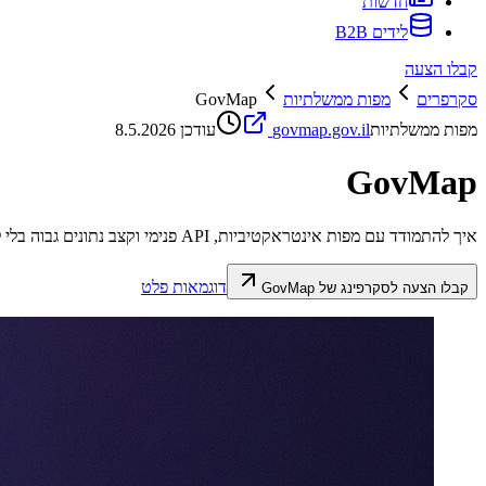
חדשות
לידים B2B
קבלו הצעה
סקרפרים
מפות ממשלתיות
GovMap
מפות ממשלתיות
govmap.gov.il
עודכן
8.5.2026
GovMap
איך להתמודד עם מפות אינטראקטיביות, API פנימי וקצב נתונים גבוה בלי להיחסם.
דוגמאות פלט
קבלו הצעה לסקרפינג של
GovMap