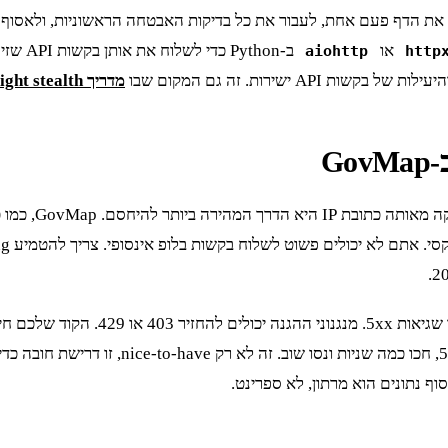
או
aiohttp
http
ישירות. זה גם המקום שבו
מדריך Playwright stealth
אחרי שהכל עובד
בנוסף, אתם תתקלו בשגיאות. שרתי GIS 
retry. אם קיבלתם 429, זה סימן להאט או להחל
וף נתונים הוא מרתון, לא ספרינט.