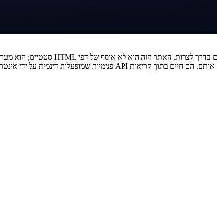
שהנתונים שאתם צריכים לא יושבים ב-div-ים ו-span-ים منتظرים שתגרדו אותם