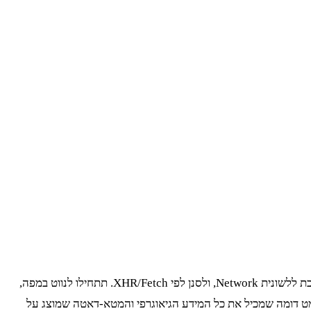
תשכחו מ-BeautifulSoup או Cheerio בשלב הראשון. הפעולה הראשונה ב-scraping של GovMap היא לפתוח את ה-Developer Tools, ללכת ללשונית Network, ולסנן לפי XHR/Fetch. תתחילו לנווט במפה,
ונות ולראות אילו בקשות נשלחות. מהר מאוד תגלו שהלקוח (הדפדפן שלכם) לא מקבל HTML, אלא GeoJSON או פורמט דומה שמכיל את כל המידע הגיאוגרפי והמטא-דאטה שמוצג על