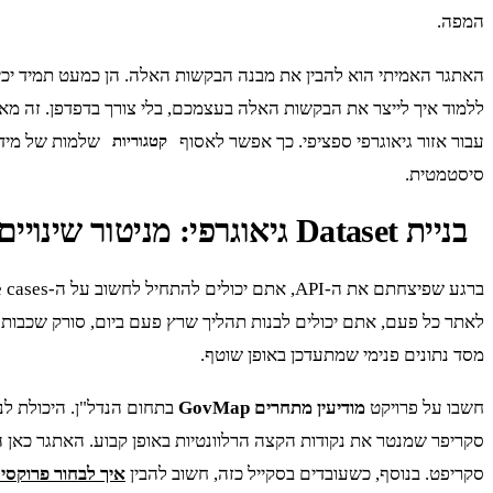
המפה.
האתגר האמיתי הוא להבין את מבנה הבקשות האלה. הן כמעט תמיד יכי
ללמוד איך לייצר את הבקשות האלה בעצמכם, בלי צורך בדפדפן. זה מ
עבור אזור גיאוגרפי ספציפי. כך אפשר לאסוף
שלמות של מידע
קטגוריות
סיסטמטית.
בניית Dataset גיאוגרפי: מניטור שינויים ועד API פרטי
לאתר כל פעם, אתם יכולים לבנות תהליך שרץ פעם ביום, סורק שכבות מ
מסד נתונים פנימי שמתעדכן באופן שוטף.
חשבו על פרויקט
מודיעין מתחרים GovMap
בתחום הנדל"ן. היכולת לנ
סקריפט. בנוסף, כשעובדים בסקייל כזה, חשוב להבין
איך לבחור פרוקסי residential