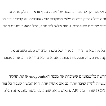
ם. לפעמים, זמינות המוצר משתנה בין סניף לסניף. ה-API של ויקטורי כנראה מאפשר לך להעביר פרמטר של מזהה סניף או אזור. חלק מהאתגר
 יכול להריץ בדיקות מלאי ממוקדות לפי גאוגרפיה. זה קריטי עבור מי
י מחירים תקופתיים, ונתוני מלאי לפי סניף, הכל במאגר נתונים אחד.
שאמרתי, לא כל פרויקט דורש בניית מערכת מורכבת עם פרוקסים ו-Playwright. בוא נהיה כנים, לפעמים זה פשוט overkill. אם כל מה שאתה צריך זה מחיר של עשרה מוצרים פעם בשבוע, אל
נה מידה גדול ובעקביות גבוהה. אם אתה לא צריך את זה, אתה מבזבז
תרחיש נוסף שבו הגישה הזו נכשלת הוא כאשר האתר משנה את ה-API שלו בתדירות גבוהה מאוד. אם צוות הפיתוח של ויקטורי משחרר גרסה חדשה כל שבועיים ששוברת את מבנה ה-endpoints או את תהליך
 יהיה במצב של תחזוקה מתמדת. במקרה כזה, גישה שמבוססת 100% על אוטומציית דפדפן (ולא קריאות API ישירות) עשויה להיות יציבה יותר, גם אם איטית יותר. היא תמשיך לעבוד כל עוד
ה-HTML שהמשתמש רואה נשאר דומה. לכן, חשוב לבנות מערכת ניטור שיודעת להתריע לא רק על חסימות, אלא גם על 'שבירת חוזה' – כשה-JSON שחוזר מה-API פתאום נראה שונה. בלי ניטור כזה, אתה תגלה