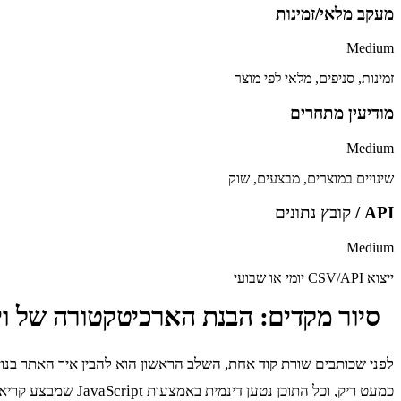
מעקב מלאי/זמינות
Medium
זמינות, סניפים, מלאי לפי מוצר
מודיעין מתחרים
Medium
שינויים במוצרים, מבצעים, שוק
API / קובץ נתונים
Medium
ייצוא CSV/API יומי או שבועי
סיור מקדים: הבנת הארכיטקטורה של ויקט
כמעט ריק, וכל התוכן נטען דינמית באמצעות JavaScript שמבצע קריאות API ברקע. אם תנסה לעשות GET פשוט על URL של קטגוריה, תקבל מעט מאוד מידע שימושי.