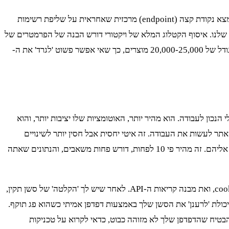
פתח את ה-DevTools, רענן את העמוד ותסתכל בטאב ה-Network. תראה מיד את קריאות ה-XHR/Fetch שמאכלסות את הדף. בדרך כלל, תמצא נקודת קצה (endpoint) מרכזית שאחראית על שליפת רשימות
י, וזו המטרה האמיתית שלנו. איסוף הקטלוג המלא של ויקטורי דורש הבנה של הפרמטרים של
ה-API הזה: איך מבצעים פגינציה (pagination), איך מסננים לפי קטגוריה, ואיך מקבלים את כל המידע על מוצר בודד. אנחנו מדברים על סדר גודל של 20,000-25,000 מוצרים, כך שאי אפשר פשוט 'לגרד' את ה-
קריות לתקוף את זה. הדרך הראשונה היא אוטומציית דפדפן מלאה. תשכח מ-Selenium; ב-2025, Playwright הוא הכלי הנכון לעבודה. הוא מהיר יותר, האוטומציות שלו יציבות יותר, והוא
שת מתקדמות שחיוניות כאן. באמצעות Playwright, אתה יכול לחקות משתמש אמיתי, לגלול, ללחוץ, ולתת ל-JavaScript של האתר לעשות את העבודה. זה איטי יחסית אבל חסין יותר לשינויים
במבנה ה-API. הדרך השנייה היא הנדסה הפוכה של ה-API. אחרי שזיהית את ה-endpoints, אתה יכול לכתוב סקריפט שמבצע קריאות ישירות אליהם. זה מהיר פי 10 לפחות, דורש פחות משאבים, והנתונים שאתה
מה הגישה הנכונה עבור ויקטורי? שילוב. התחל עם Playwright כדי לנווט באתר בצורה אוטומטית, לאסוף את ה-headers הדרושים, את ה-cookies, ואת מבנה קריאות ה-API. לאחר שיש לך 'הקלטה' של סשן תקין,
 עם היכולת 'לרענן' את הסשן שלך באמצעות דפדפן אמיתי כשהוא פג תוקף.
טיח שהדפדפן שלך לא מזוהה כבוט, כדאי לקרוא על טכניקות