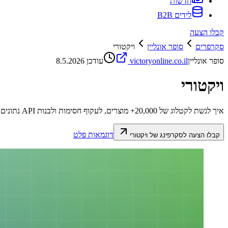
חדשות
לידים B2B
קבלו הצעה
סקרפרים
סופר אונליין
ויקטורי
סופר אונליין
victoryonline.co.il
עודכן
8.5.2026
ויקטורי
איך לגשת לקטלוג של 20,000+ מוצרים, לעקוף חסימות ולבנות API נתונים יציב
דוגמאות פלט
קבלו הצעה לסקרפינג של
ויקטורי