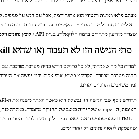
מוצרים (SKUs), לבצע קריאות API ממוקדות כדי לקבל את המחירים והמבצעים העדכניים, ולהשוות אותם לדאטה הקודם.
מעקב מלאי/זמינות ויקטורי
הוא למפות את כל מזהי הסניפים הקיימים. זה דורש עבודת הכנה חד-פעמ
שצריך מודיעין מתחרים ברמה הלוקאלית. בניית
API / קובץ נתונים ויקטורי
מתי הגישה הזו לא תעבוד (או שהיא Overkill)
תבנה מערכת מבוזרת. סקריפט פשוט, אולי אפילו ידני, יעשה את העבוד
זמן ומשאבים הנדסיים יקרים.
שהפסקת לאסוף נתונים רק אחרי ימים.