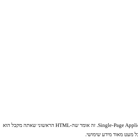
לפני שכותבים שורת קוד אחת, השלב הראשון הוא להבין איך האתר בנוי. ויקטורי אונליין, כמו רוב אתרי האיקומרס המודרניים, הוא Single-Page Application (SPA). זה אומר שה-HTML הראשוני שאתה מקבל הוא