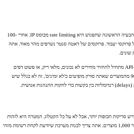
כאן רוב הפרויקטים נכשלים. אתר סופרמרקט כמו ויקטורי לא רוצה שתריץ 500 בקשות בשנייה ותוריד את כל הקטלוג שלו. הם מטמיעים הגנות. הבעיה הראשונה שתפגוש היא rate limiting מבוסס IP. אחרי 100-
 תתחיל לקבל שגיאות 429 (Too Many Requests) או חסימה מוחלטת. הפתרון הוא proxy rotation. אבל לא כל פרוקסי יעבוד. פרוקסים של דאטה סנטר נשרפים מהר מאוד. אתה
שונים.
התרחיש הספציפי שאני רואה שוב ושוב באתרים כאלה הוא לא חסימה מיידית, אלא 'האכלה' בנתונים שגויים. אחרי מספר מסוים של בקשות, ה-API מתחיל להחזיר מחירים לא נכונים, מלאי ריק, או פשוט דפים
ריקים. זה מנגנון הגנה מתוחכם יותר כי ה-scraper שלך לא מקבל שגיאה – הוא פשוט אוסף זבל. ניטור אחוזי הצלחה הוא קריטי. אם פתאום 90% מהמוצרים שאתה סורק מופיעים כ'לא זמינים', זה לא בגלל שיש
ש סריקות תכופות יותר, אבל לא על כל הקטלוג. המטרה היא לזהות
שינויים רק במוצרים שמעניינים אותך. כאן, קריאות API ישירות הן הדרך היחידה. אתה לא יכול להרשות לעצמך להריץ דפדפן מלא כל שעה עבור 1,000 מוצרים. אתה צריך לבנות מערכת שיודעת לקחת רשימת מזהי