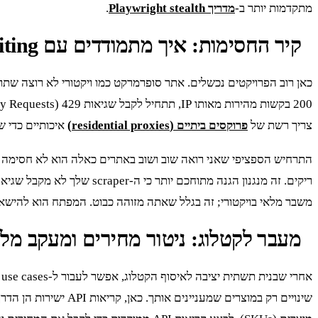
מתקדמות יותר ב-
מדריך Playwright stealth
.
קיר החסימות: איך מתמודדים עם Rate Limiting ו-CAPTCHA
צריך רשת של
פרוקסים ביתיים (residential proxies)
איכותיים כדי 
משבר מלאי בויקטורי; זה בגלל שאתה מזוהה כבוט. המפתח הוא להישאר מתחת לרדאר: בצע רוטציה של IP, שנה User-Agent, והוסף השהי
מעבר לקטלוג: ניטור מחירים ומעקב מל
אחרי שבנית תשתית יציבה לאיסוף הקטלוג, אפשר לעבור ל-use cases המתקדמים יותר.