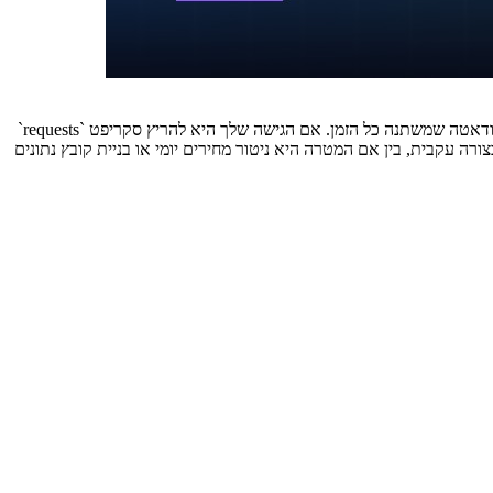
פרויקט scraping ויקטורי הוא לא טיול בפארק. אנחנו מדברים על אתר SPA דינמי עם קטלוג של עשרות אלפי מוצרים, הגנות אנטי-בוטים סטנדרטיות, ודאטה שמשתנה כל הזמן. אם הגישה שלך היא להריץ סקריפט `requests`
ה עקבית, בין אם המטרה היא ניטור מחירים יומי או בניית קובץ נתונים