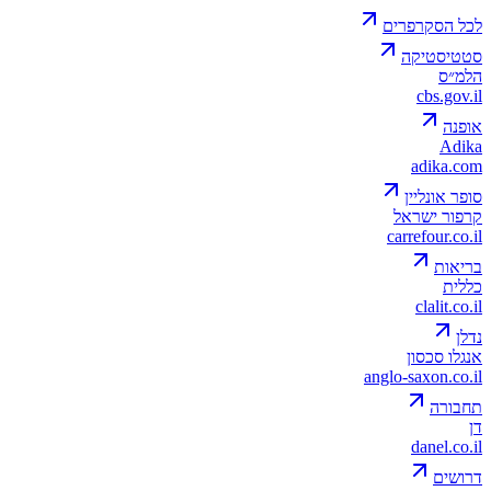
לכל הסקרפרים
סטטיסטיקה
הלמ״ס
cbs.gov.il
אופנה
Adika
adika.com
סופר אונליין
קרפור ישראל
carrefour.co.il
בריאות
כללית
clalit.co.il
נדלן
אנגלו סכסון
anglo-saxon.co.il
תחבורה
דן
danel.co.il
דרושים