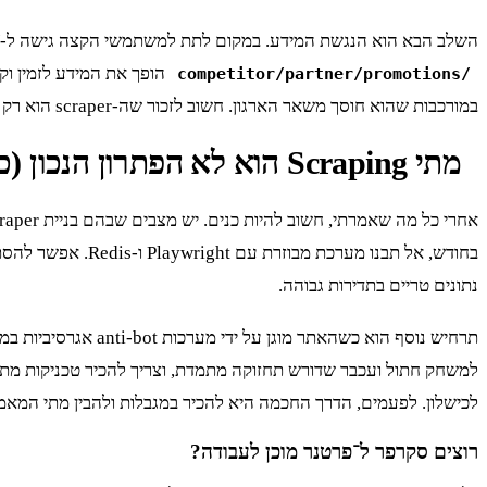
השלב הבא הוא הנגשת המידע. במקום לתת למשתמשי הקצה גישה ל-CSV ענק, בונים API פנימי פשוט (למשל עם FastAPI) שחושף את הדאטה. Endpoint כמו
הופך את המידע לזמין וק
/competitor/partner/promotions
במורכבות שהוא חוסך משאר הארגון. חשוב לזכור שה-scraper הוא רק החלק הראשון בשרשרת. ניקוי הנתונים, נרמול, ואחסון הם 80% מהעבודה האמיתית.
מתי Scraping הוא לא הפתרון הנכון (כן, יש מקרים כאלה)
בחודש, אל תבנו מ
נתונים טריים בתדירות גבוהה.
למשחק חתול ועכבר שדורש תחזוקה מתמדת, וצריך להכיר טכניקות מת
לכישלון. לפעמים, הדרך החכמה היא להכיר במגבלות ולהבין מתי המא
רוצים סקרפר ל־
פרטנר
מוכן לעבודה?