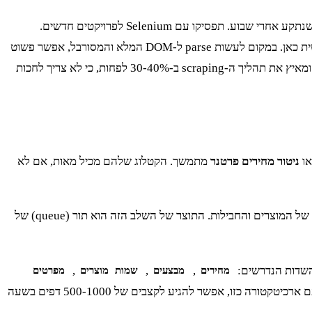
הפתרון היחיד שעובד בעקביות הוא להשתמש ב-headless browser. כן, זה דורש יותר משאבים, אבל זה ההבדל בין פרויקט שעובד לבין פרויקט שנתקע אחרי שבוע. תפסיקו עם Selenium לפרויקטים חדשים.
Playwright מנצח אותו ב-2025 בכל מטריקה רלוונטית – מהירות, יציבות, וה-API שלו פשוט נקי יותר. היכולת שלו ליירט בקשות רשת היא קריטית כאן. במקום לעשות parse ל-DOM המלא והמסורבל, אפשר פשוט
להקשיב לבקשות ה-API הפנימיות שהדפדפן שולח, ולחלץ את ה-JSON הנקי ישירות משם. זה מקטין את התלות בסלקטורים של CSS שבירים, ומאיץ את תהליך ה-scraping ב-30-40% לפחות, כי לא צריך לחכות
או
ניטור מחירים פרטנר
מתמשך. הקטלוג שלהם מכיל מאות, אם לא
שלב הגילוי צריך להיות קל ומהיר. Crawler ייעודי סורק את מפת האתר, את דפי הקטגוריות והתפריטים כדי לייצר רשימה של כל כתובות ה-URL של המוצרים והחבילות. התוצר של השלב הזה הוא תור (queue) של
,
,
,
מחירים
מבצעים
שמות מוצרים
מפרטים
טכניים וכו'. אם אתם לא משתמשים ב-async ל-1000+ דפים, אתם מבזבזים 80% מהזמן על המתנה ל-IO. דרישת חובה, לא nice-to-have. עם ארכיטקטורה כזו, אפשר להגיע לקצבים של 500-1000 דפים בשעה