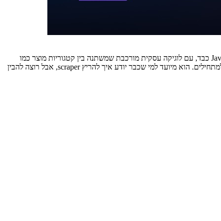
אם אתם חושבים ש-scraping פרטנר זה עוד פרויקט של `requests.get()` ו-BeautifulSoup, צפויה לכם הפתעה. אנחנו מדברים על אתר מבוסס JavaScript כבד, עם לוגיקה עסקית מורכבת שמשתנה בין קטגוריות מוצר כמו
סלולר, אינטרנט וטלוויזיה. כל קליק יכול להוביל ל-API call אחר, והמחירים יכולים להיות תלויים בפרמטרים שלא נראים מיד ב-URL. המדריך הזה לא למתחילים. הוא מיועד למי שכבר יודע איך להריץ scraper, אבל רוצה להבין