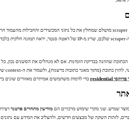
ם
זה ה-failure scenario שראיתי מפיל פרויקטים דומים. מהנדסים בונים scraper מושלם שמחלץ את כ
עבור
 ב-cookies או ב-session storage כדי לזכור את הכתובת שהוזנה בבדיקת הזמינות. אם לא מנה
י residential
כדי לדמות משתמשים אמיתיים מאזורים שונים ביש
מוצר שמיש. שני מקרי שימוש מרכזיים הם
מודיעין מתחרים פרטנר
ויציר
יים, לזהות השקה של מבצעים חדשים, ולהצליב את המידע עם נתונים מ