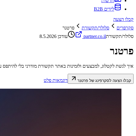
חדשות
לידים B2B
קבלו הצעה
סקרפרים
סלולר/תקשורת
פרטנר
סלולר/תקשורת
partner.co.il
עודכן
8.5.2026
פרטנר
איך לגשת לקטלוג, למבצעים ולזמינות באתר תקשורת מודרני בלי להיתפס ע
דוגמאות פלט
קבלו הצעה לסקרפינג של
פרטנר