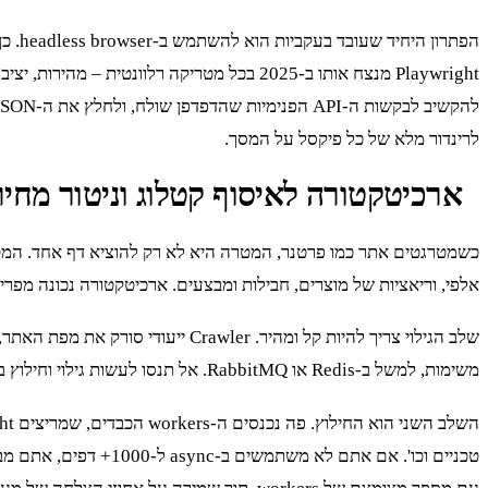
לרינדור מלא של כל פיקסל על המסך.
ארכיטקטורה לאיסוף קטלוג וניטור מחיר
כשמטרגטים אתר כמו פרטנר, המטרה היא לא רק להוציא דף אחד. המט
אלפי, וריאציות של מוצרים, חבילות ומבצעים. ארכיטקטורה נכונה מפרידה בין גילוי (discovery) לבין חיל
משימות, למשל ב-Redis או RabbitMQ. אל תנסו לעשות גילוי וחילוץ באותו תהליך. זה מתכון לאסון.
השלב השני הוא החילוץ. פה נכנסים ה-workers הכבדים, שמריצים Playwright. כל worker לוקח משימה מהתור, מנווט ל-URL, ומחלץ את השדות הנדרשים: