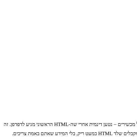
לא יביא אתכם רחוק באתר של פרטנר. רוב התוכן החשוב – ממחירים של חבילות ועד למפרטים של מכשירים – נטען דינמית אחרי שה-HTML הראשוני מגיע לדפדפן. זה