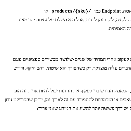
או
/products/{sku}
צה לקצה, לוקח זמן לבנות, אבל הוא משלם על עצמו מהר מאוד
scraper מורכב עבור פרטנר היא פשוט overkill. אם כל מה שאתם צריכים זה לעקוב אחרי המחיר של שניים-שלושה מכשירים ספציפיים פעם
ית. המורכבות שאנחנו מדברים עליה מוצדקת רק כשהצורך הוא שיטתי, רחב היקף, ודורש
רכות anti-bot אגרסיביות במיוחד כמו Cloudflare בגרסה הארגונית שלו או Imperva. במקרים כאלה, המאמץ הנדרש כדי לעקוף את ההגנות יכול להיות אדיר. זה הופך
בים או המומחיות להתמודד עם זה לאורך זמן, ייתכן שהפרויקט נידון
יש דרך פשוטה יותר להשיג את המידע שאני צריך?