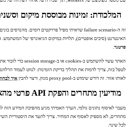
עם מספר מצומצם של workers, תוך שמירה על אחוזי הצלחה של מעל 98%.
המלכודת: זמינות מבוססת מיקום וסשני
האינטרנט (סיבים אופטיים), תלויות במיקום הגיאוגרפי של המשתמש. ה-scraper שלכם, שרץ מ-IP של דאטה סנטר, יראה תמונה חלקית בלבד, או את הצעת ברירת המחדל. זה קריטי 
פרטנר
.
האתר עשוי להשתמש
לאותו אזור. זה דורש שימוש ב-proxy pool מגוון, ורצוי להבין
איך לבחור פרוקס
מודיעין מתחרים והפקת API פרטי מהאתר
מעבר לאיסוף נתונים גולמי, הערך האמיתי מגיע מהפיכת המידע הזה ל
מתחרים, לא מספיק לאסוף את המחיר. צריך לתעד את היסטוריית השינו
לכל שינוי.