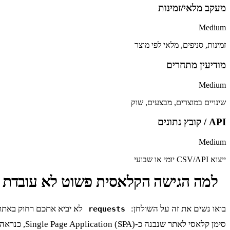
מעקב מלאי/זמינות
Medium
זמינות, סניפים, מלאי לפי מוצר
מודיעין מתחרים
Medium
שינויים במוצרים, מבצעים, שוק
API / קובץ נתונים
Medium
ייצוא CSV/API יומי או שבועי
למה הגישה הקלאסית פשוט לא עובדת 
בואו נשים את זה על השולחן:
requests
סימן קלאסי לאתר שנבנה כ-Single Page Application (SPA), כנראה עם React או Angular. כשאתם שולחים בקשת HTTP פשוטה, אתם מקבלים שלד HTML כמעט ריק, בלי המידע שאתם באמת צריכים.