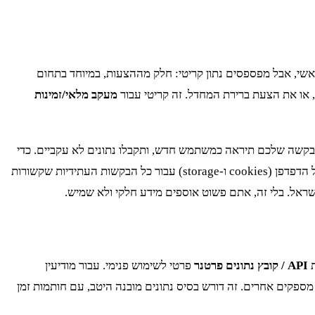
ל נתוני המכשירים והחבילות מהעמוד הראשי, אבל מפספסים נתון קריטי: חלק מההצעות, במיוחד בתחום
מעקב מלאי/זמינות
לים את הסשנים נכון, כל בקשה שלכם תיראה כמשתמש חדש, ותקבלו נתונים לא עקביים. כדי
לטפל בזה, צריך לדמות את תהליך בדיקת הזמינות: לנווט לעמוד הרלוונטי, להזין כתובת (מתוך מאגר כתובות מייצגות), ולשמור את ה-context של הדפדפן (cookies ו-storage) עבור כל הבקשות העתידיות שקשורות
ראל. בלי זה, אתם פשוט אוספים מידע חלקי ולא שמיש.
ת
API / קובץ נתונים פרטנר
פרטי לשימוש פנימי. עבור מודיעין
ספקים אחרים. זה דורש בסיס נתונים מובנה היטב, עם חותמות זמן