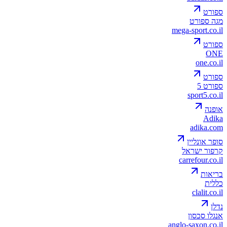
ספורט
מגה ספורט
mega-sport.co.il
ספורט
ONE
one.co.il
ספורט
ספורט 5
sport5.co.il
אופנה
Adika
adika.com
סופר אונליין
קרפור ישראל
carrefour.co.il
בריאות
כללית
clalit.co.il
נדלן
אנגלו סכסון
anglo-saxon.co.il