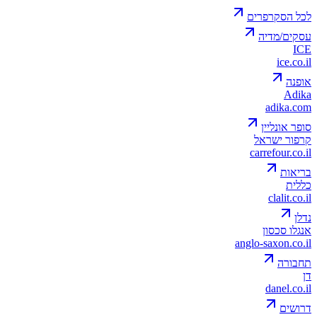
לכל הסקרפרים
עסקים/מדיה
ICE
ice.co.il
אופנה
Adika
adika.com
סופר אונליין
קרפור ישראל
carrefour.co.il
בריאות
כללית
clalit.co.il
נדלן
אנגלו סכסון
anglo-saxon.co.il
תחבורה
דן
danel.co.il
דרושים