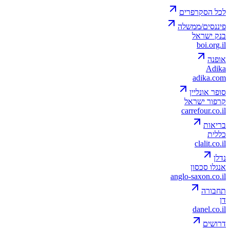
לכל הסקרפרים
פיננסים/ממשלה
בנק ישראל
boi.org.il
אופנה
Adika
adika.com
סופר אונליין
קרפור ישראל
carrefour.co.il
בריאות
כללית
clalit.co.il
נדלן
אנגלו סכסון
anglo-saxon.co.il
תחבורה
דן
danel.co.il
דרושים