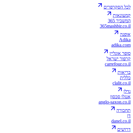
לכל הסקרפרים
קמעונאות
המשביר 365
365mashbir.co.il
אופנה
Adika
adika.com
סופר אונליין
קרפור ישראל
carrefour.co.il
בריאות
כללית
clalit.co.il
נדלן
אנגלו סכסון
anglo-saxon.co.il
תחבורה
דן
danel.co.il
דרושים