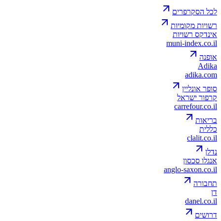
לכל הסקרפרים
רשויות מקומיות
אינדקס רשויות
muni-index.co.il
אופנה
Adika
adika.com
סופר אונליין
קרפור ישראל
carrefour.co.il
בריאות
כללית
clalit.co.il
נדלן
אנגלו סכסון
anglo-saxon.co.il
תחבורה
דן
danel.co.il
דרושים