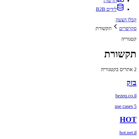
חדשות
לידים B2B
קבלו הצעה
סקרפרים
תקשורת
קטגוריה
תקשורת
2
אתרים בקטגוריה
בזק
bezeq.co.il
use cases
5
HOT
hot.net.il