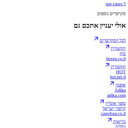
use cases
5
סקרפרים נוספים
אולי יעניין אתכם גם
לכל הסקרפרים
תקשורת
בזק
bezeq.co.il
תקשורת
HOT
hot.net.il
אופנה
Adika
adika.com
סופר אונליין
קרפור ישראל
carrefour.co.il
בריאות
כללית