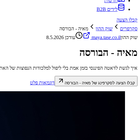
חדשות
לידים B2B
קבלו הצעה
סקרפרים
שוק ההון
מאיה - הבורסה
שוק ההון
maya.tase.co.il
עודכן
8.5.2026
מאיה - הבורסה
איך לגשת לדאטה הפיננסי בזמן אמת בלי ליפול למלכודות הנפוצות של האת
דוגמאות פלט
קבלו הצעה לסקרפינג של
מאיה - הבורסה