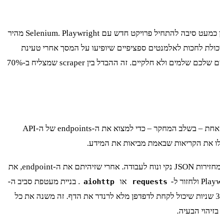
זה אומר שצריך כלי שיודע להריץ JavaScript. כן, אני מדבר על Headless Browsers. ולפני שאתם קופצים על Selenium, תעצרו. ב-2025, אין כמעט סיבה להתחיל פרויקט חדש עם Selenium. Playwright מהיר
כולת לחכות לאלמנטים ספציפיים שיופיעו על המסך אחרי טעינת
הנתונים היא קריטית. עם Playwright, אפשר לחכות לקריאת רשת ספציפית שתסתיים או לאלמנט DOM מסוים שיופיע, מה שמבטיח שהנתונים שלכם שלמים ולא חלקיים. זה ההבדל בין scraper שמצליח ב-70%
אז הבנו שצריך דפדפן. אבל להריץ headless browser לכל בקשה זה בזבוז משאבים מוחלט. הגישה המקצועית היא להשתמש בדפדפן רק פעם אחת – בשלב המחקר – כדי למצוא את ה-endpoints של ה-API
באתר כמו מאיה - הבורסה, תמצאו כנראה endpoints לקבלת רשימת הודעות, נתוני מסחר היסטוריים, ופרטי נייר ערך ספציפי. הקריאות האלה מחזירות JSON נקי ונוח לעבודה. אחרי שזיהיתם את ה-endpoint, את
או
. בניית מעטפת סביב ה-
aiohttp
requests
פרטי משלכם. המטרה היא להגיע ל-latency של פחות מ-400ms לבקשה, לעומת 3-5 שניות שיכול לקחת לדפדפן מלא לרנדר את הדף. זה משנה את כל
בזיהוי הבעיה.