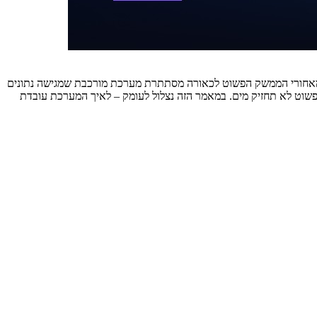
נות איקומרס. מאחורי הממשק הפשוט לכאורה מסתתרת מערכת מורכבת שמגישה נתונים
גישים לזמן, ומוגנת היטב. בתור מי שבילה לילות בדיבוג תקלות מול מערכות דומות, אני יכול להגיד לכם שהגישה הנאיבית של `requests.get()` פשוט לא תחזיק מים. במאמר הזה נצלול לעומק – לאיך המערכת עובדת