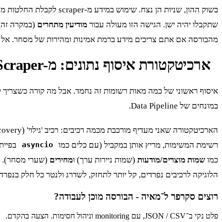
שתקבלו יהיה ישן. הגישה הזו מעולה עבור
מודיעין מתחרים
(במקרה זה, 
מהבורסה אם אתם צריכים מידע ברמת אמינות ומהירות של מסחר. אל תנסו לבנות מערכת HFT (High-Frequency Trading)
ארכיטקטורת איסוף נתונים: מ-Scraper בודד ל-Data Pipeline
איסוף ראשוני של כמה מאות רשומות זה נחמד. אבל מה קורה כשצריך לא
במונחים של Data Pipeline.
רשימת המשימות, מריץ אותן במקביל (עם כלים כמו
asyncio
כמו
שמות מוצרים/מודעות
(שמות ניירות ערך) ו
מחירים
הלוגיקה לרכיבים נפרדים, קל יותר לתחזק, לשדרג ולנטר כל חלק בנפרד. אם אתם מתמודד
רוצים סקרפר ל־
מאיה - הבורסה
מוכן לעבודה?
פלט נקי ב־JSON / CSV, עם monitoring וניהול חסימות. הצעה בהקדם.