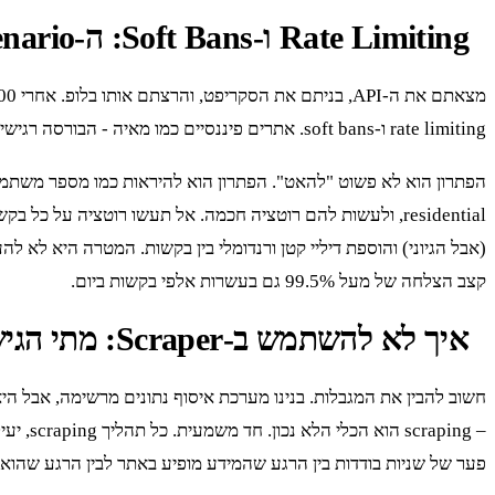
Rate Limiting ו-Soft Bans: ה-Failure Scenario הצפוי
rate limiting ו-soft bans. אתרים פיננסיים כמו מאיה - הבורסה רגישים במיוחד לנפח תעבורה גבוה. הם לא רוצים שתגרדו את כל האתר שלהם כל 5 דקות.
הפתרון הוא לא פשוט "להאט". הפתרון הוא להיראות כמו מספר משתמ
(אבל הגיוני) והוספת דיליי קטן ורנדומלי בין בקשות. המטרה היא לא
קצב הצלחה של מעל 99.5% גם בעשרות אלפי בקשות ביום.
איך לא להשתמש ב-Scraper: מתי הגישה הזו מסוכנת
פער של שניות בודדות בין הרגע שהמידע מופיע באתר לבין הרגע שהוא