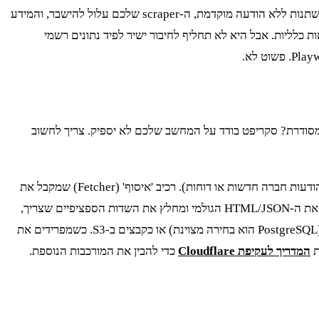
בשוק ההון, שניות הן נצח. שימוש במידע מ-scraper לקבלת החלטות מסחר מיידיות הוא הימור מסוכן. המערכות של מאיה - הבורסה עלולות להשתנות ללא הודעה מוקדמת, ה-scraper שלכם עלול להישבר, והמידע
ת כלליות. אבל היא לא תחליף לחיבור ישיר לפיד נתונים רשמי
ה מסודרת? סקריפט בודד על המחשב שלכם לא יספיק. צריך לחשוב
הארכיטקטורה שאני מעדיף מורכבת מכמה רכיבים: רכיב 'גילוי' (Discovery) שסורק את האתר פעם ביום כדי למצוא קישורים חדשים (למשל, הודעות חברה חדשות או דוחות). רכיב 'איסוף' (Fetcher) שמקבל את
בפייתון), ומנהל את לוגיקת הפרוקסי וה-retries. רכיב 'ניתוח' (Parser) שלוקח את ה-HTML/JSON הגולמי ומחלץ את השדות הספציפיים שצריך,
(שערי מסחר). ולבסוף, 'אחסון' (Storage) ששומר את הנתונים המובנים בבסיס נתונים (PostgreSQL הוא בחירה מצוינת) או כקבצים ב-S3. כשמפרידים את
המדריך לעקיפת Cloudflare
כדי להבין את המורכבות הנוספת.