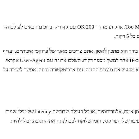
מצאתם את ה-API, בניתם את הסקריפט, והרצתם אותו בלופ. אחרי 500 בקשות, הכל נעצר. אתם מתחילים לקבל שגיאות 429 Too Many Requests, או גרוע מזה – 200 OK עם גוף ריק. ברוכים הבאים לעולם ה-
נכנס לתמונה. שימוש ב-IP בודד הוא מתכון לאסון. אתם צריכים מאגר של פרוקסי איכותיים, ועדיף
residential, ולעשות להם רוטציה חכמה. אל תעשו רוטציה על כל בקשה – זה חשוד. תחלקו את הבקשות שלכם לסשנים, כשכל סשן משתמש ב-IP אחר למשך מספר דקות. תשלבו את זה עם User-Agent אקראי
לא מפעיל את מנגנוני ההגנה. עם ארכיטקטורה נכונה, אפשר לשמור על
חשוב להבין את המגבלות. בנינו מערכת איסוף נתונים מרשימה, אבל היא לא מתאימה לכל דבר. אם המטרה שלכם היא לקבל החלטות מסחר בזמן אמת, אלגוריתמיות, או כל פעולה שדורשת latency של מילי-שניות
ית. כל תהליך scraping, יעיל ככל שיהיה, מכיל בתוכו עיכובים אינהרנטיים: latency של הרשת, זמן עיבוד של הפרוקסי, הזמן שלוקח לכם לנתח את התגובה. יכול להיות