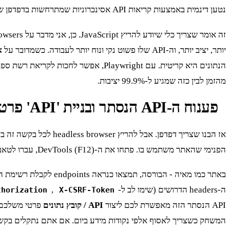
נטען דינמית באמצעות קריאות API אסינכרוניות שמתרחשות בדפדפן של המשתמש.
יותר, יציב יותר, וה-API שלו פשוט נקי ונוח יותר לעבודה. כשמדובר על
א
מהזמן לבין כזה שמגיע ל-99.9% יציבות.
פענוח ה-API הנסתר ובניית 'API' פרטי
הפנימי שהאתר משתמש בו. פתחו את ה-DevTools (F12), עברו לטאב 'Network', סננו לפי 'Fetch/XHR' ותתחילו לנווט באתר. מהר מאוד תגלו את הקריאות שבאמת מביאות את המידע.
ה-headers הדרושים (שימו לב ל-
,
thorization
X-CSRF-Token
API הנסתר הזה מאפשרת לכם ליצור
API / קובץ נתונים
המשחק כשצריך לאסוף אלפי נקודות מידע ביום. אם אתם נתקלים בקש