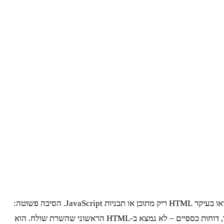
בפייתון, אתם תראו בעיקר HTML ריק מתוכן או תבניות JavaScript. הסיבה פשוטה:
האתר הוא Single Page Application (SPA), ככל הנראה מבוסס על Angular או React. התוכן שאתם מחפשים – הודעות חברה, נתוני מסחר, דוחות כספיים – לא נמצא ב-HTML הראשוני שהשרת שולח. הוא